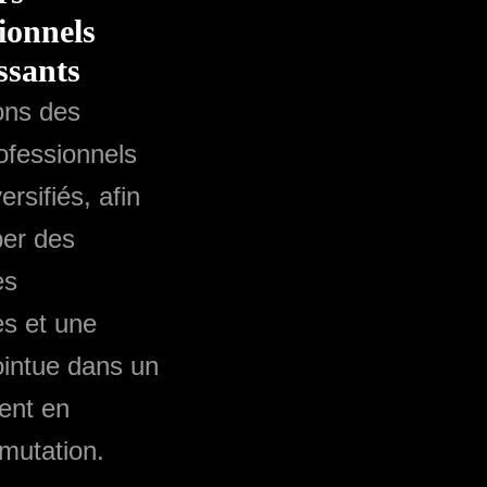
ionnels
ssants
ons des
ofessionnels
ersifiés, afin
per des
es
es et une
ointue dans un
ent en
 mutation.