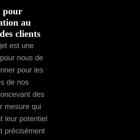
n pour
ation au
des clients
et est une
 pour nous de
nner pour les
es de nos
 concevant des
ur mesure qui
 leur potentiel
t précisément