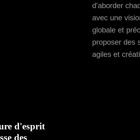
d'aborder chaq
avec une vision
globale et préc
proposer des s
agiles et créat
re d'esprit
esse des