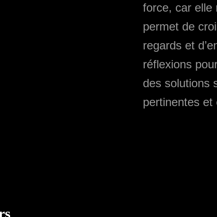
force, car elle
permet de croi
regards et d’en
réflexions pou
des solutions 
pertinentes et 
rs