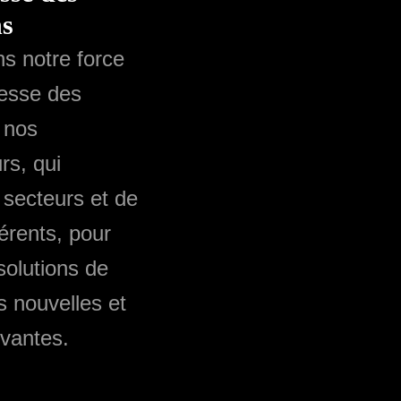
ns
s notre force
hesse des
 nos
rs, qui
 secteurs et de
férents, pour
solutions de
s nouvelles et
ovantes.